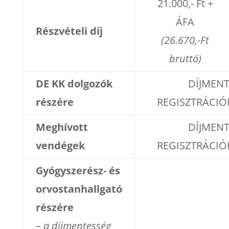
21.000,- Ft +
ÁFA
Részvételi díj
(26.670,-Ft
bruttó)
DE KK dolgozók
DÍJMENT
részére
REGISZTRÁCI
Meghívott
DÍJMENT
vendégek
REGISZTRÁCI
Gyógyszerész- és
orvostanhallgató
részére
– a díjmentesség