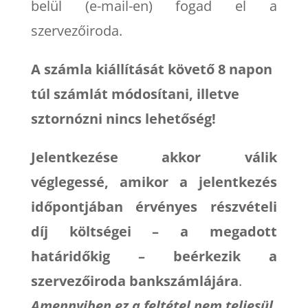
belül (e-mail-en) fogad el a
szervezőiroda.
A számla kiállítását követő 8 napon
túl számlát módosítani, illetve
sztornózni nincs lehetőség!
Jelentkezése akkor válik
véglegessé, amikor a jelentkezés
időpontjában érvényes részvételi
díj költségei – a megadott
határidőkig – beérkezik a
szervezőiroda bankszámlájára
.
Amennyiben ez a feltétel nem teljesül,