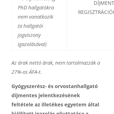
DÍJMENT
PhD hallgatókra
REGISZTRÁCI
nem vonatkozik
(a hallgatói
jogviszony
igazolásával)
Az árak nettó árak, nem tartalmazzák a
27%-os ÁFA-t.
Gyógyszerész- és orvostanhallgató
díjmentes jelentkezésének
feltétele az illetékes egyetem által
kiállított igazolás eljuttatása a